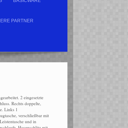
G
BASICWARE
ERE PARTNER
earbeitet. 2 eingesetzte
hluss. Rechts doppelte,
e. Links 1
gtasche, verschließbar mit
 Leistentasche und in
schlaufe. Hosenschlitz mit