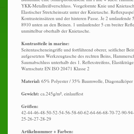
YKK-Metallreißverschluss. Vorgeformte Knie und Knietasche
Elastischer Stretcheinsatz unter der Knietasche. Reflexpasp
Kontrasteinsätzen und der hinteren Passe. Je 2 umlaufende 5
8910 unten an den Beinen. 1 umlaufender 5 cm breiter Refl
unmittelbar oberhalb der Knietasche.
Kontrastteile in marine:
Seitentascheneingriffe und fortführend oberer, seitlicher Bei
aufgesetzten Werkzeugtasche des rechten Beins, Hammerschl
Saumabschluss unterhalb des 1. Reflexstreifens, Elastikträge
Warnschutz EN ISO 20471 Klasse 2
Material:
65% Polyester / 35% Baumwolle, Diagonalköper
Gewicht:
ca.245g/m², einlauffest
Größen:
42-44-46-48-50-52-54-56-58-60-62-64-66-68-70-72-90-94
25-26-27-28-29
Artikelnummer + Farben: