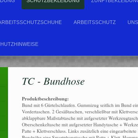
IDUNG
SCHUTZBEKLEIDUNG
ZUNFTBEKLEIDUN
ARBEITSSCHUTZSCHUHE
ARBEITSSCHUTZ
UNS
HUTZHINWEISE
TC - Bundhose
Produktbeschreibung:
Bund mit 6 Gürtelschlaufen. Gummizug seitlich im Bund eing
Vordertaschen. 2 Gesäßtaschen, verschließbar mit Klettversc
abklappbare Maßstabtasche mit aufgesetzter Werkzeugtasch
Oberschenkeltasche mit aufgesetzter Handytasche + Werkzeu
Patte + Klettverschluss. Links zusätzlich eine eingearbeitete
Bundnähe eine Smartphonetasche mit Patte + Klett. Hammer