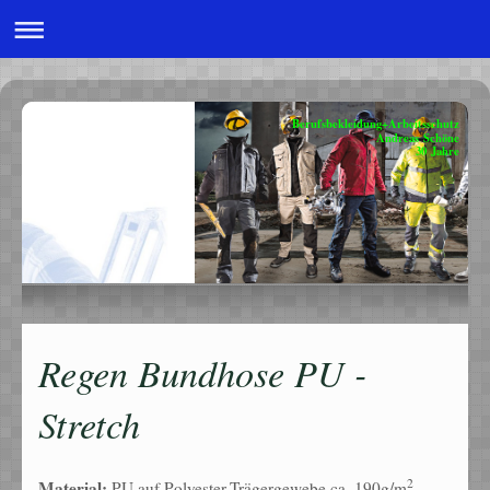
Berufsbekleidung+Arbeitsschutz
Andreas Schöne
30 Jahre
Regen Bundhose PU -
Stretch
2
Material:
PU auf Polyester-Trägergewebe ca. 190g/m