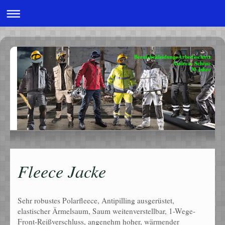
Berufsbekleidung+Arbeitsschutz
Andreas Schöne
30 Jahre
Fleece Jacke
Sehr robustes Polarfleece, Antipilling ausgerüstet,
elastischer Ärmelsaum, Saum weitenverstellbar, 1-Wege-
Front-Reißverschluss, angenehm hoher, wärmender