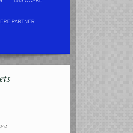
G
BASICWARE
ERE PARTNER
ets
4262