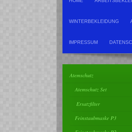
HOME
ARBEITSBEKLE
WINTERBEKLEIDUNG
IMPRESSUM
DATENSC
Atemschutz
Atemschutz Set
Ersatzfilter
Feinstaubmaske P3