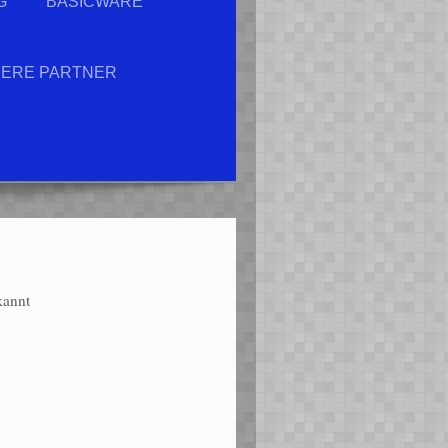
G
BASICWARE
ERE PARTNER
annt