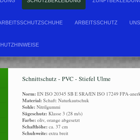
IDUNG
SCHUTZBEKLEIDUNG
ZUNFTBEKLEIDUN
ARBEITSSCHUTZSCHUHE
ARBEITSSCHUTZ
UNS
HUTZHINWEISE
Schnittschutz - PVC - Stiefel Ulme
Norm:
EN ISO 20345 SB E SRA/EN ISO 17249 FPA-anerk
Material:
Schaft: Naturkautschuk
Sohle:
Nitrilgummi
Sägeschutz:
Klasse 3 (28 m/s)
Farbe:
oliv, orange abgesetzt
Schafthöhe:
ca. 37 cm
Schuhweite:
extra breit