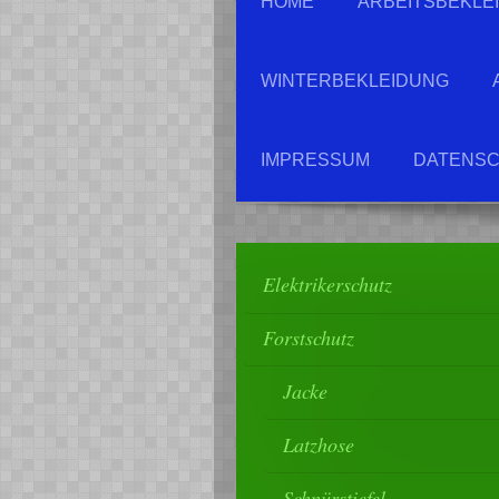
HOME
ARBEITSBEKLE
WINTERBEKLEIDUNG
IMPRESSUM
DATENSC
Elektrikerschutz
Forstschutz
Jacke
Latzhose
Schnürstiefel