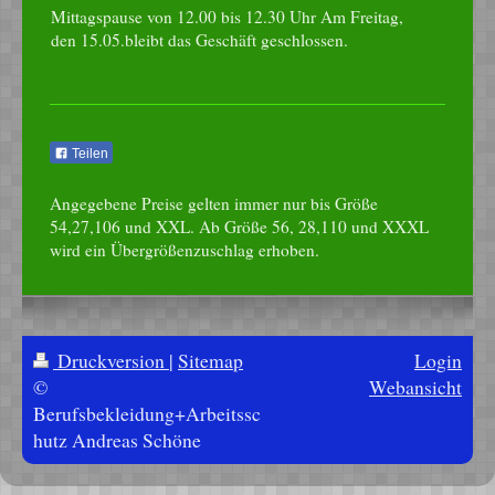
Mittagspause von 12.00 bis 12.30 Uhr Am Freitag,
den 15.05.bleibt das Geschäft geschlossen.
Teilen
Angegebene Preise gelten immer nur bis Größe
54,27,106 und XXL. Ab Größe 56, 28,110 und XXXL
wird ein Übergrößenzuschlag erhoben.
Druckversion
|
Sitemap
Login
©
Webansicht
Berufsbekleidung+Arbeitssc
hutz Andreas Schöne