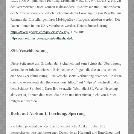
LLC, 1600 Amphitheatre Parkway, Mountain View, CA 94043, USA, ein. Zu
den verarbeiteten Daten können insbesondere IP-Adressen und Standortdaten
der Nutzer gehören, die jedoch nicht ohne deren Einwilligung (im Regelfall im
Rahmen der Einstellungen ihrer Mobilgeräte vollzogen), erhoben werden. Die
Daten können in den USA verarbeitet werden. Datenschutzerklärung:
https://www.google.com/policies/privacy/
, Opt-Out:
https://adssettings.google.com/authenticated
.
SSL-Verschlüsselung
Diese Seite nutzt aus Gründen der Sicherheit und zum Schutz der Übertragung
vertraulicher Inhalte, wie zum Beispiel der Anfragen, die Sie an uns senden,
eine SSL-Verschlüsselung. Eine verschlüsselte Verbindung erkennen Sie daran,
dass die Adresszeile des Browsers von "http://" auf "https://" wechselt und an
dem Schloss-Symbol in Ihrer Browserzeile. Wenn die SSL Verschlüsselung
aktiviert ist, können die Daten, die Sie an uns übermitteln, nicht von Dritten
mitgelesen werden.
Recht auf Auskunft, Löschung, Sperrung
Sie haben jederzeit das Recht auf unentgeltliche Auskunft über Ihre
gespeicherten personenbezogenen Daten, deren Herkunft und Empfänger und