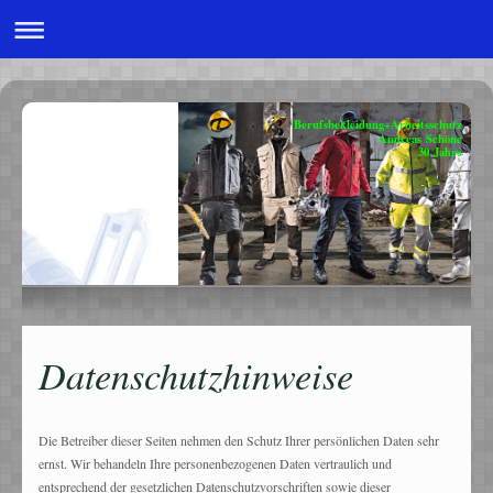
Berufsbekleidung+Arbeitsschutz
Andreas Schöne
30 Jahre
Datenschutzhinweise
Die Betreiber dieser Seiten nehmen den Schutz Ihrer persönlichen Daten sehr
ernst. Wir behandeln Ihre personenbezogenen Daten vertraulich und
entsprechend der gesetzlichen Datenschutzvorschriften sowie dieser