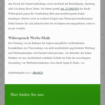
den Zweck der Datenverarbeitung sowie ein Recht auf Berichtigung, Sperrung
oder Löschung dieser Daten. Sie haben gemäß
Art. 21 DSGVO
das Recht
Widerspruch gegen die Verarbeitung Ihrer personenbezogenen Daten
einzulegen. Hierzu sowie zu weiteren Fragen zum Thema personenbezogene
Daten können Sie sich jederzeit unter der im Impressum angegebenen Adresse
an uns wenden.
Widerspruch Werbe-Mails
Der Nutzung von im Rahmen der Impressumspflicht veröffentlichten
Kontaktdaten zur Übersendung von nicht ausdrücklich angeforderter Werbung
und Werbematerialien wird hiermit widersprochen. Als Betreiber der Seiten
behalten wir uns ausdrücklich rechtliche Schritte im Falle der unverlangten
Zusendung von Werbeinformationen, etwa durch Spam-E-Mails, vor.
Quellenangabe (u.a.):
eRecht24
Hier finden Sie uns: