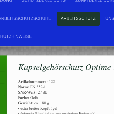
IDUNG
SCHUTZBEKLEIDUNG
ZUNFTBEKLEIDUN
ARBEITSSCHUTZSCHUHE
ARBEITSSCHUTZ
UNS
HUTZHINWEISE
Kapselgehörschutz Optime 
Artikelnummer:
4122
Norm:
EN 352-1
SNR-Wert:
27 dB
Farbe:
Gelb
Gewicht:
ca. 180 g
• extra breiter Kopfbügel
• federnde Bügeldrähte aus rostfreiem Federstahl