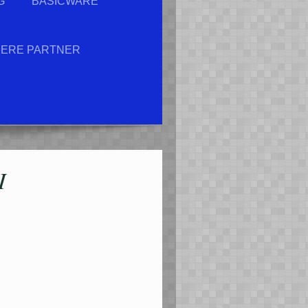
G
BASICWARE
ERE PARTNER
I