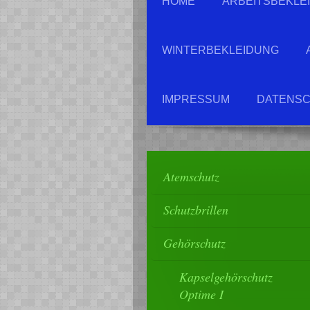
HOME
ARBEITSBEKLE
WINTERBEKLEIDUNG
IMPRESSUM
DATENSC
Atemschutz
Schutzbrillen
Gehörschutz
Kapselgehörschutz
Optime I