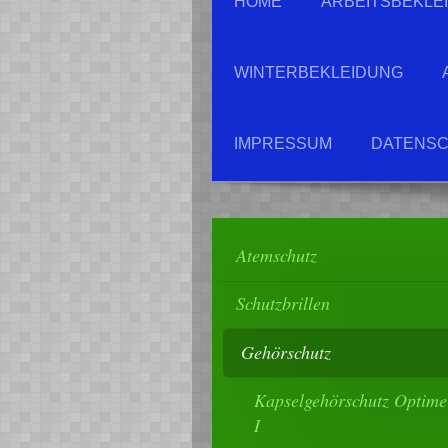
HOME
ARBEITSBEKLE
WINTERBEKLEIDUNG
IMPRESSUM
DATENSC
Atemschutz
Schutzbrillen
Gehörschutz
Kapselgehörschutz Optime
I