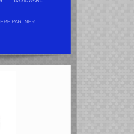
G
BASICWARE
ERE PARTNER